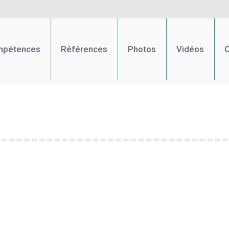
pétences
Références
Photos
Vidéos
C
pétences
Références
Photos
Vidéos
C